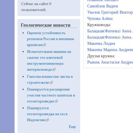
Сейчас на сайте 0
Самойлов Вадим
пользователей.
Уколов Григорий Викто
Чупова Алёна
Геологические новости
Кружководы:
Балацкая(Фатеева) Анна
Оценена устойчивость
Балацкая(Фатеева) Анна
регионов России к внешним
Макеева Лидия
кризисам
(link is external)
Макеева Марина Андрее
Испытательная машина на
Друзья кружка:
сжатие это ключевой
Рыжик Анастасия Андре
инструментинженера-
материаловеда
(link is external)
Гипсоволокнистые листы в
строительсве
(link is external)
Планируется расширение
участия частного капитала в
геологоразведке
(link is external)
Планируется
геологоразведка на газ в
Индонезии
(link is external)
Еще