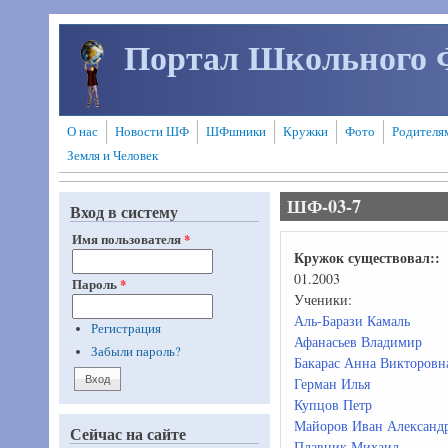
Перейти к основному содержанию
Портал Школьного 
О нас
Новости ШФ
ШФшники
Кружки
Фото
Родителя
Земля и Человек
ШФ-03-7
Вход в систему
Имя пользователя
*
Кружок существовал::
01.2003
Пароль
*
Ученики:
Аль-Барази Камаль
Регистрация
Афанасьев Владимир
Забыли пароль?
Бакарас Анна Викторовн
Герман Илья
Купцов Петр
Майоров Иван Александ
Сейчас на сайте
Плавник Михаил