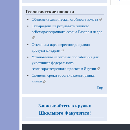
Геологические новости
Объяснена химическая стойкость золота
(link is
external)
Обнародованы результаты зимнего
сейсморазведочного сезона Газпром недра
(link is external)
Отклонена идея пересмотра правил
доступа к недрам
(link is external)
Установлены налоговые послабления для
участников федерального
геологоразведочного проекта в Якутии
(link is
external)
Оценены сроки восстановления рынка
никеля
(link is external)
Еще
Записывайтесь в кружки
Школьного Факультета!