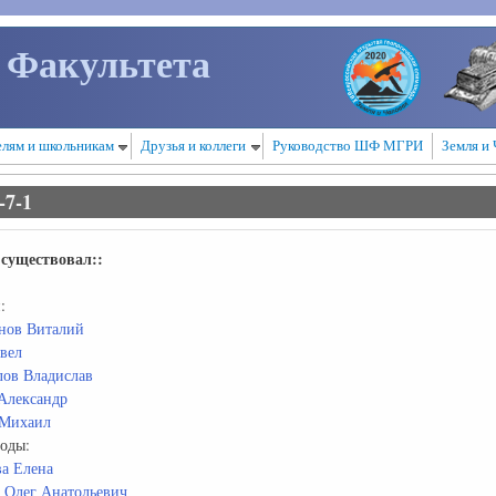
 Факультета
елям и школьникам
Друзья и коллеги
Руководство ШФ МГРИ
Земля и 
7-1
существовал::
:
нов Виталий
вел
ов Владислав
Александр
Михаил
оды:
а Елена
 Олег Анатольевич