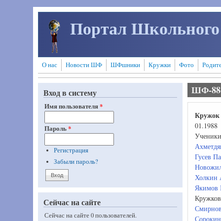
Перейти к основному содержанию
Портал Школьного
О нас
Новости ШФ
ШФшники
Кружки
Фото
Родит
ШФ-88-
Вход в систему
Имя пользователя
*
Кружок 
01.1988
Пароль
*
Ученики
Ахметдя
Регистрация
Гусев Па
Забыли пароль?
Новожил
Холкин 
Якимов 
Кружков
Сейчас на сайте
Смирнов
Сейчас на сайте 0 пользователей.
Сорокин