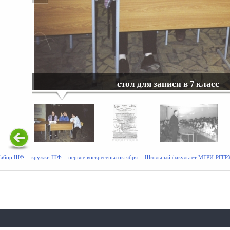
стол для записи в 7 класс
Набор ШФ
кружки ШФ
первое воскресенья октября
Школьный факультет МГРИ-РГГР