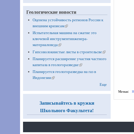
Геологические новости
Оценена устойчивость регионов России к
внешним кризисам
(link is external)
Испытательная машина на сжатие это
ключевой инструментинженера-
материаловеда
(link is external)
Гипсоволокнистые листы в строительсве
(link is
external)
Планируется расширение участия частного
капитала в геологоразведке
(link is external)
Планируется геологоразведка на газ в
Индонезии
(link is external)
Еще
Метки:
Записывайтесь в кружки
Школьного Факультета!