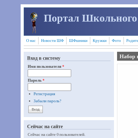
Перейти к основному содержанию
Портал Школьного
О нас
Новости ШФ
ШФшники
Кружки
Фото
Родит
Набор 
Вход в систему
Имя пользователя
*
Пароль
*
Регистрация
Забыли пароль?
Сейчас на сайте
Сейчас на сайте 0 пользователей.