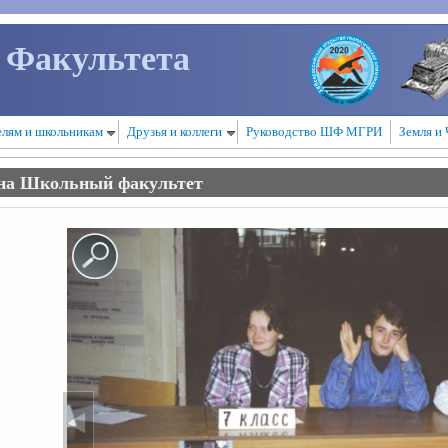
 Факультета
елям и школьникам
Друзья и коллеги
Руководство ШФ МГРИ
Земля и 
на Школьный факультет