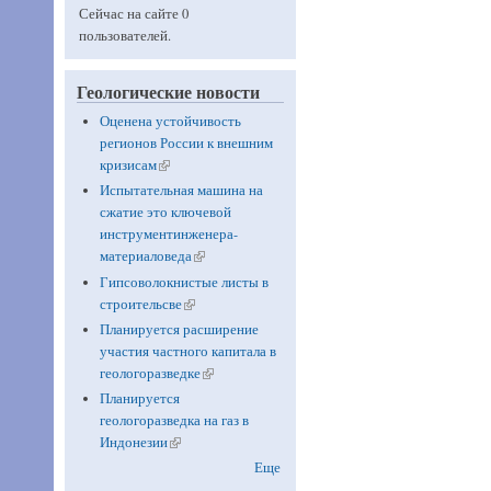
Сейчас на сайте 0
пользователей.
Геологические новости
Оценена устойчивость
регионов России к внешним
кризисам
(link is external)
Испытательная машина на
сжатие это ключевой
инструментинженера-
материаловеда
(link is external)
Гипсоволокнистые листы в
строительсве
(link is external)
Планируется расширение
участия частного капитала в
геологоразведке
(link is external)
Планируется
геологоразведка на газ в
Индонезии
(link is external)
Еще