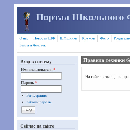
Перейти к основному содержанию
Портал Школьного 
О нас
Новости ШФ
ШФшники
Кружки
Фото
Родителя
Земля и Человек
Правила техники б
Вход в систему
Имя пользователя
*
На сайте размещены пра
Пароль
*
Регистрация
Забыли пароль?
Сейчас на сайте