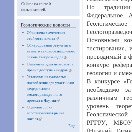
Сейчас на сайте 0
По традиции
пользователей.
Федеральное А
Геологическо
Геологические новости
Геологоразведо
Объяснена химическая
Основными кон
стойкость золота
(link is external)
Обнародованы результаты
тестирование, 
зимнего сейсморазведочного
проводимый в ф
сезона Газпром недра
(link is
конкурс рефера
external)
Отклонена идея пересмотра
правил доступа к недрам
(link is
геологии и сме
external)
Установлены налоговые
В конкурсе «Г
послабления для участников
необходимо з
федерального
геологоразведочного
различным ге
проекта в Якутии
(link is
уровень теор
external)
Оценены сроки
Геологическо
восстановления рынка
никеля
(link is external)
РГГРУ, МБОУ
Еще
(Нижний Таги