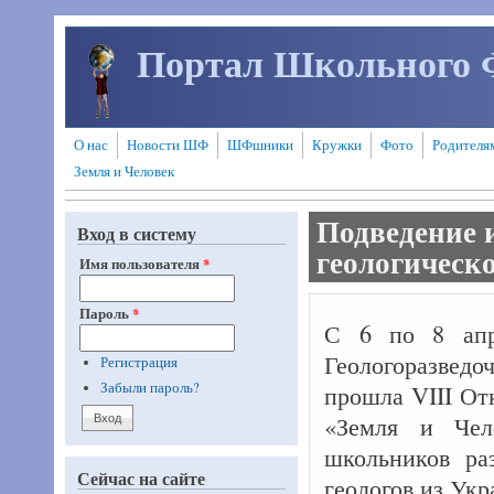
Перейти к основному содержанию
Портал Школьного 
О нас
Новости ШФ
ШФшники
Кружки
Фото
Родителя
Земля и Человек
Подведение 
Вход в систему
геологическ
Имя пользователя
*
Пароль
*
С 6 по 8 апре
Геологоразведо
Регистрация
прошла VIII От
Забыли пароль?
«Земля и Чел
школьников ра
Сейчас на сайте
геологов из Ук