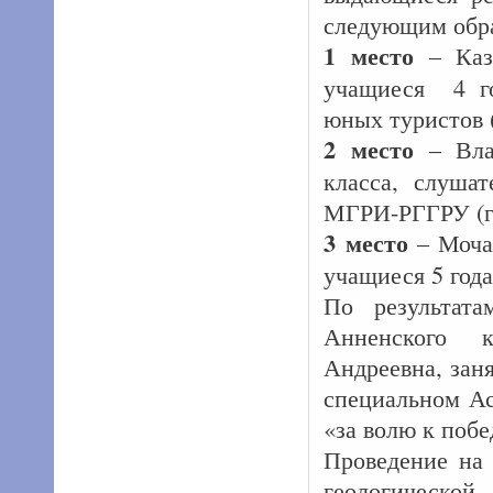
следующим обр
1 место
– Каза
учащиеся 4 г
юных туристов 
2 место
– Влад
класса, слуша
МГРИ-РГГРУ (г.
3 место
– Мочал
учащиеся 5 го
По результата
Анненского к
Андреевна, зан
специальном Ас
«за волю к побе
Проведение на 
геологическо