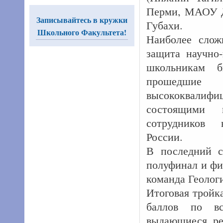
Перми, МАОУ Д
Записывайтесь в кружки
Губахи.
Школьного Факультета!
Наиболее слож
защита научно-
школьникам б
прошедшие
высококвали
состоящими 
сотрудников 
России.
В последний с
полуфинал и фи
команда Геоло
Итоговая тройк
баллов по вс
выдающиеся рез